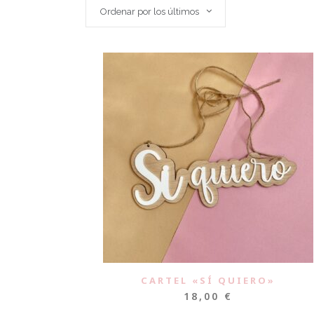
Ordenar por los últimos
CARTEL «SÍ QUIERO»
18,00
€