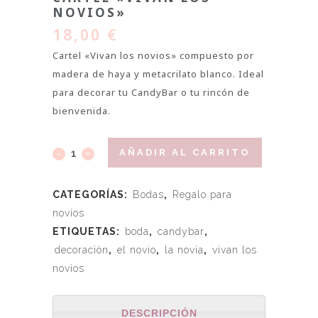
NOVIOS»
18,00
€
Cartel «Vivan los novios» compuesto por
madera de haya y metacrilato blanco. Ideal
para decorar tu CandyBar o tu rincón de
bienvenida.
AÑADIR AL CARRITO
CATEGORÍAS:
Bodas
,
Regalo para
novios
ETIQUETAS:
boda
,
candybar
,
decoración
,
el novio
,
la novia
,
vivan los
novios
DESCRIPCIÓN