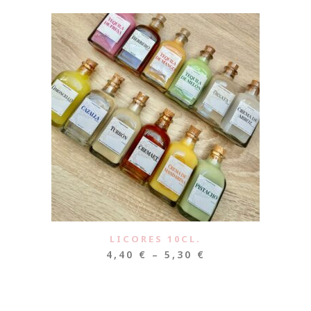
LICORES 10CL.
4,40
€
–
5,30
€