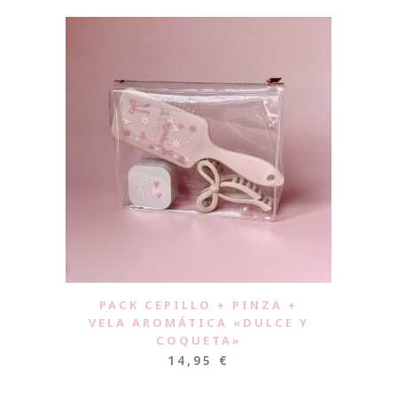
PACK CEPILLO + PINZA +
VELA AROMÁTICA «DULCE Y
COQUETA»
14,95
€