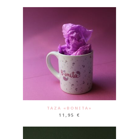
TAZA «BONITA»
11,95
€