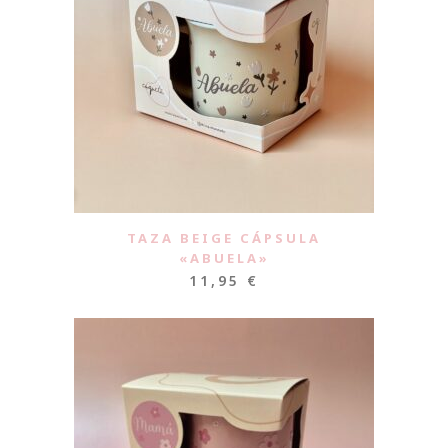
TAZA BEIGE CÁPSULA
«ABUELA»
11,95
€