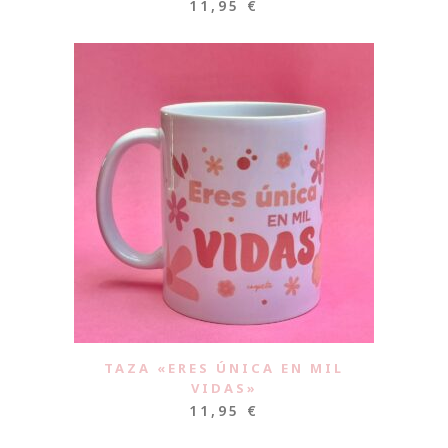
11,95
€
TAZA «ERES ÚNICA EN MIL
VIDAS»
11,95
€