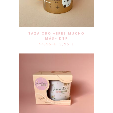
TAZA ORO «ERES MUCHO
MÁS» DTF
11,95
€
5,95
€