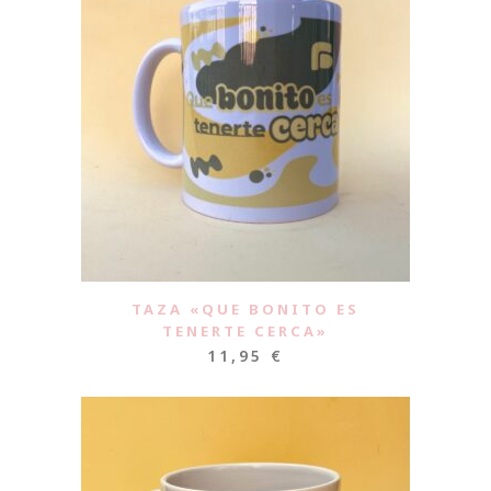
TAZA «QUE BONITO ES
TENERTE CERCA»
11,95
€