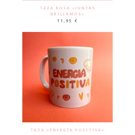
TAZA ROSA «JUNTAS
BRILLAMOS»
11,95
€
TAZA «ENERGÍA POSITIVA»