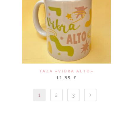
TAZA «VIBRA ALTO»
11,95
€
1
2
3