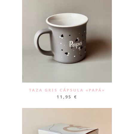
TAZA GRIS CÁPSULA «PAPÁ»
11,95
€