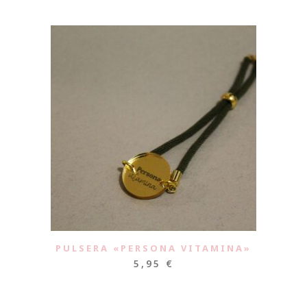
PULSERA «PERSONA VITAMINA»
5,95
€