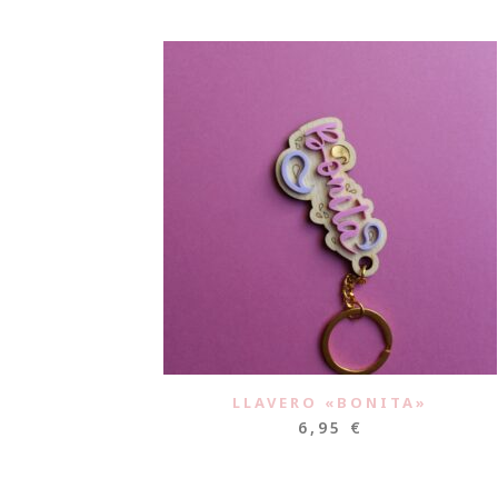
LLAVERO «BONITA»
6,95
€