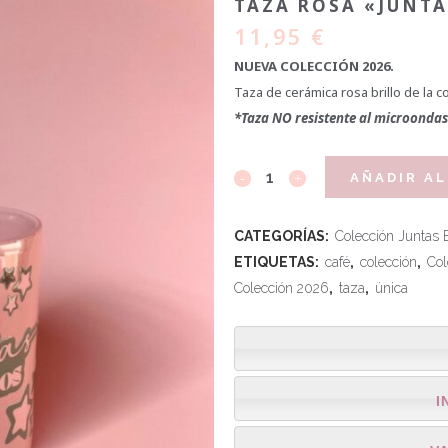
TAZA ROSA «JUNT
11,95
€
NUEVA COLECCIÓN 2026.
Taza de cerámica rosa brillo de la c
*Taza NO resistente al microondas 
AÑADIR AL
CATEGORÍAS:
Colección Juntas 
ETIQUETAS:
café
,
colección
,
Col
Colección 2026
,
taza
,
única
I