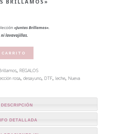
AS BRILLAMOS»
olección
«Juntas Brillamos».
ni lavavajillas.
 CARRITO
Brillamos
,
REGALOS
ección rosa
,
desayuno
,
DTF
,
leche
,
Nueva
DESCRIPCIÓN
NFO DETALLADA