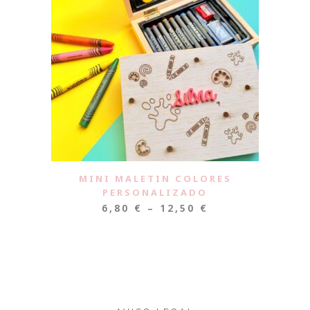
MINI MALETIN COLORES
PERSONALIZADO
6,80
€
–
12,50
€