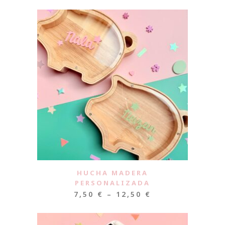
HUCHA MADERA
PERSONALIZADA
7,50
€
–
12,50
€