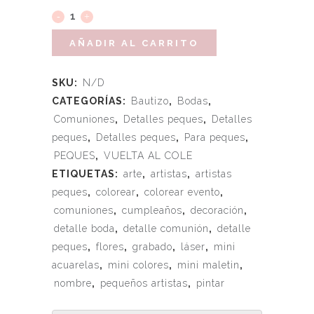
AÑADIR AL CARRITO
SKU:
N/D
CATEGORÍAS:
Bautizo
,
Bodas
,
Comuniones
,
Detalles peques
,
Detalles
peques
,
Detalles peques
,
Para peques
,
PEQUES
,
VUELTA AL COLE
ETIQUETAS:
arte
,
artistas
,
artistas
peques
,
colorear
,
colorear evento
,
comuniones
,
cumpleaños
,
decoración
,
detalle boda
,
detalle comunión
,
detalle
peques
,
flores
,
grabado
,
láser
,
mini
acuarelas
,
mini colores
,
mini maletin
,
nombre
,
pequeños artistas
,
pintar