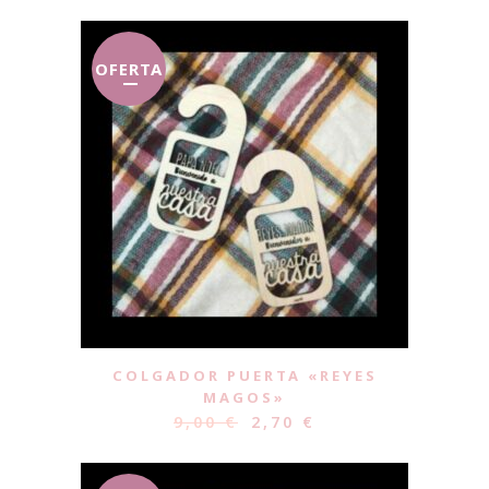
OFERTA
COLGADOR PUERTA «REYES
MAGOS»
9,00
€
2,70
€