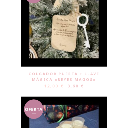
COLGADOR PUERTA + LLAVE
MÁGICA «REYES MAGOS»
12,00
€
3,60
€
OFERTA