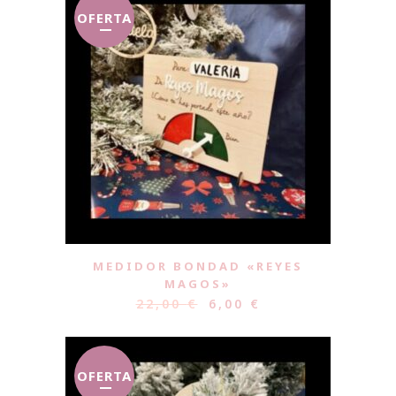
OFERTA
MEDIDOR BONDAD «REYES
MAGOS»
22,00
€
6,00
€
OFERTA