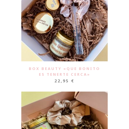
BOX BEAUTY «QUE BONITO
ES TENERTE CERCA»
22,95
€