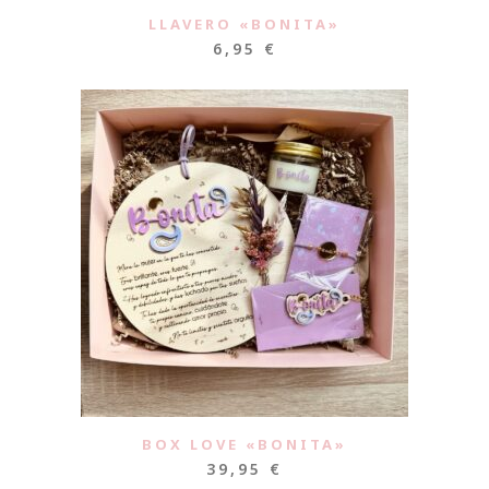
LLAVERO «BONITA»
6,95
€
BOX LOVE «BONITA»
39,95
€