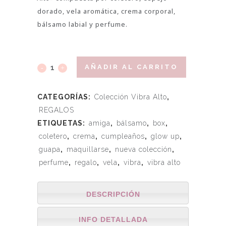
dorado, vela aromática, crema corporal,
bálsamo labial y perfume.
AÑADIR AL CARRITO
CATEGORÍAS:
Colección Vibra Alto
,
REGALOS
ETIQUETAS:
amiga
,
bálsamo
,
box
,
coletero
,
crema
,
cumpleaños
,
glow up
,
guapa
,
maquillarse
,
nueva colección
,
perfume
,
regalo
,
vela
,
vibra
,
vibra alto
DESCRIPCIÓN
INFO DETALLADA