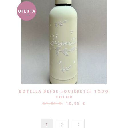
OFERTA
BOTELLA BEIGE «QUIÉRETE» TODO
COLOR
21,95
€
10,95
€
1
2