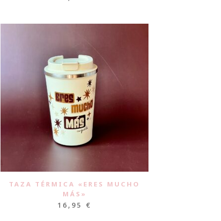
TAZA TÉRMICA «ERES MUCHO
MÁS»
16,95
€