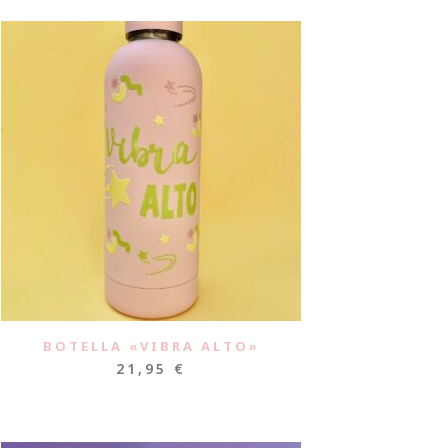
BOTELLA «VIBRA ALTO»
21,95
€