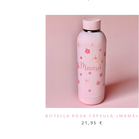
BOTELLA ROSA CÁPSULA «MAMÁ
21,95
€