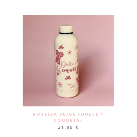
»
BOTELLA BEIGE «DULCE Y
COQUETA»
21,95
€