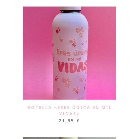
»
BOTELLA «ERES ÚNICA EN MIL
VIDAS»
21,95
€