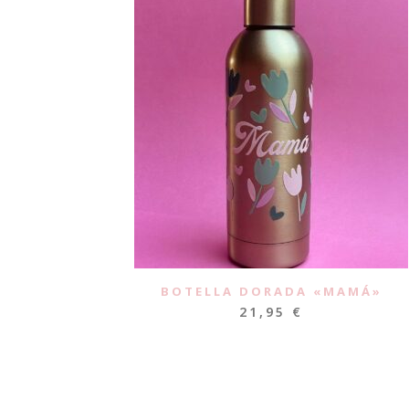
BOTELLA DORADA «MAMÁ»
21,95
€