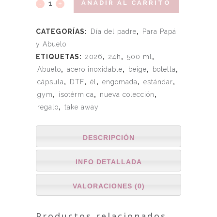
AÑADIR AL CARRITO
CATEGORÍAS:
Día del padre
,
Para Papá
y Abuelo
ETIQUETAS:
2026
,
24h
,
500 ml
,
Abuelo
,
acero inoxidable
,
beige
,
botella
,
cápsula
,
DTF
,
él
,
engomada
,
estándar
,
gym
,
isotérmica
,
nueva colección
,
regalo
,
take away
DESCRIPCIÓN
INFO DETALLADA
VALORACIONES (0)
Productos relacionados