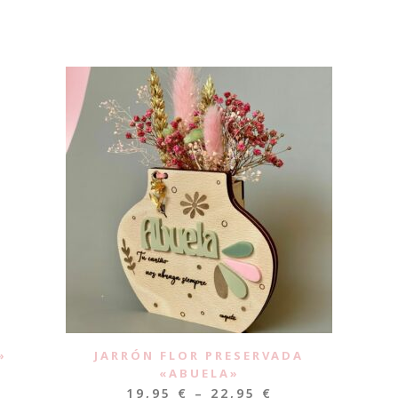
»
JARRÓN FLOR PRESERVADA
«ABUELA»
19,95
€
–
22,95
€