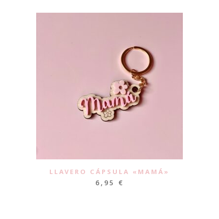
LLAVERO CÁPSULA «MAMÁ»
6,95
€