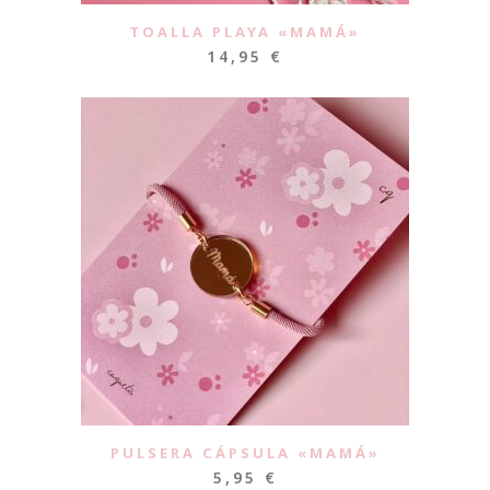
TOALLA PLAYA «MAMÁ»
14,95
€
PULSERA CÁPSULA «MAMÁ»
5,95
€