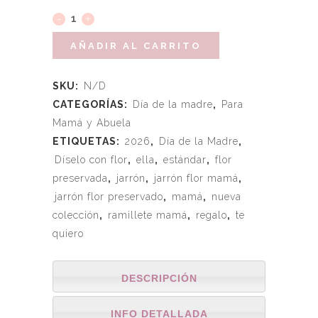
AÑADIR AL CARRITO
SKU:
N/D
CATEGORÍAS:
Día de la madre
,
Para
Mamá y Abuela
ETIQUETAS:
2026
,
Día de la Madre
,
Díselo con flor
,
ella
,
estándar
,
flor
preservada
,
jarrón
,
jarrón flor mamá
,
jarrón flor preservado
,
mamá
,
nueva
colección
,
ramillete mamá
,
regalo
,
te
quiero
DESCRIPCIÓN
INFO DETALLADA