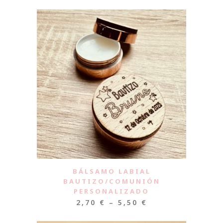
BÁLSAMO LABIAL
BAUTIZO/COMUNIÓN
PERSONALIZADO
2,70
€
–
5,50
€