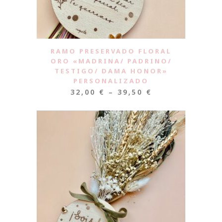
RAMO PRESERVADO FLORAL
ORO «MADRINA/ PADRINO/
TESTIGO/ DAMA HONOR»
PERSONALIZADO
32,00
€
–
39,50
€