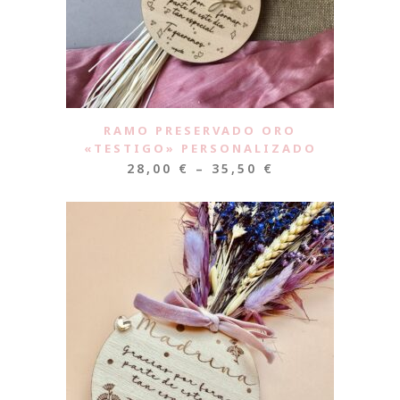
RAMO PRESERVADO ORO
«TESTIGO» PERSONALIZADO
28,00
€
–
35,50
€