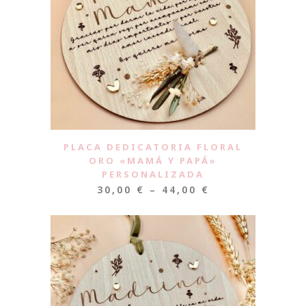
PLACA DEDICATORIA FLORAL
ORO «MAMÁ Y PAPÁ»
PERSONALIZADA
30,00
€
–
44,00
€