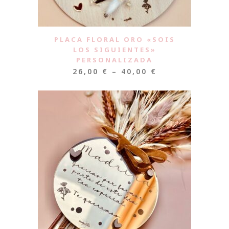
PLACA FLORAL ORO «SOIS
LOS SIGUIENTES»
PERSONALIZADA
26,00
€
–
40,00
€