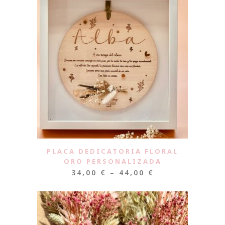
PLACA DEDICATORIA FLORAL
ORO PERSONALIZADA
34,00
€
–
44,00
€