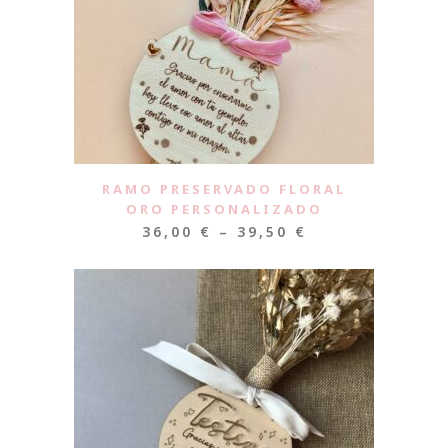
RAMO PRESERVADO FLORAL
ORO PERSONALIZADO
36,00
€
–
39,50
€