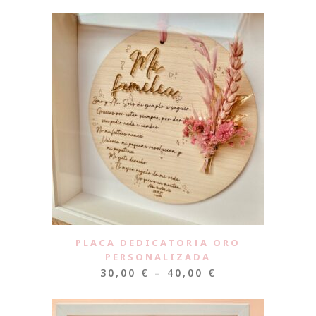
PLACA DEDICATORIA ORO
PERSONALIZADA
30,00
€
–
40,00
€