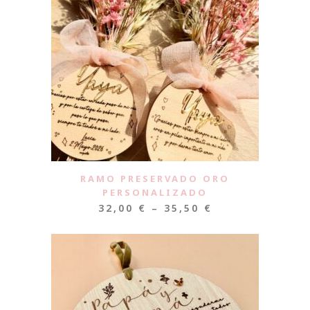
RAMO PRESERVADO ORO
PERSONALIZADO
32,00
€
–
35,50
€