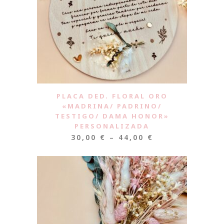
PLACA DED. FLORAL ORO
«MADRINA/ PADRINO/
TESTIGO/ DAMA HONOR»
PERSONALIZADA
30,00
€
–
44,00
€