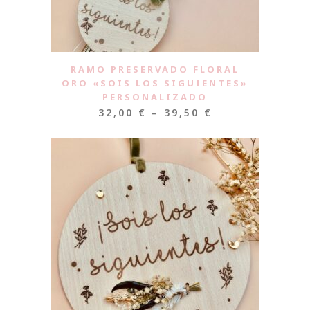
RAMO PRESERVADO FLORAL
ORO «SOIS LOS SIGUIENTES»
PERSONALIZADO
32,00
€
–
39,50
€