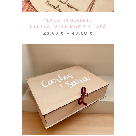
PLACA RAMILLETE
DEDICATORIA MAMÁ Y PAPÁ
26,00
€
–
40,00
€