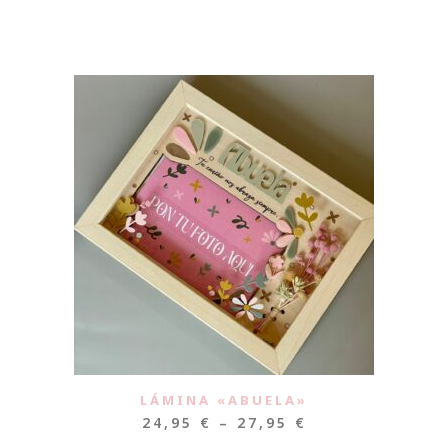
LÁMINA «ABUELA»
24,95
€
–
27,95
€