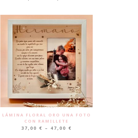
LÁMINA FLORAL ORO UNA FOTO
CON RAMILLETE
37,00
€
–
47,00
€