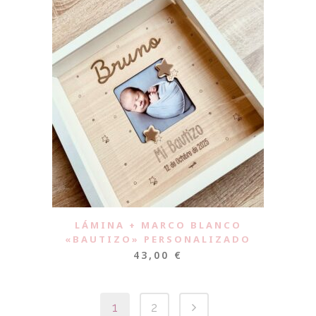
LÁMINA + MARCO BLANCO
«BAUTIZO» PERSONALIZADO
43,00
€
1
2