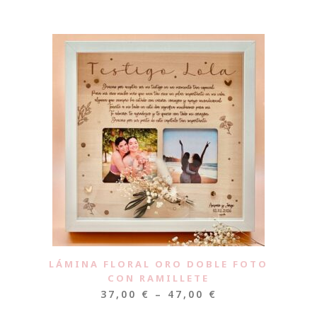
LÁMINA FLORAL ORO DOBLE FOTO
CON RAMILLETE
37,00
€
–
47,00
€