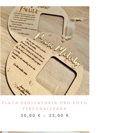
PLACA DEDICATORIA ORO FOTO
PERSONALIZADA
30,00
€
–
33,00
€