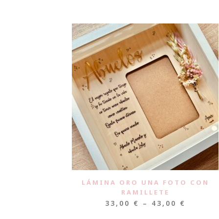
LÁMINA ORO UNA FOTO CON
RAMILLETE
33,00
€
–
43,00
€