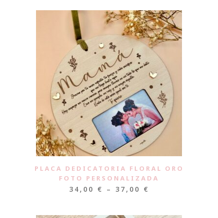
PLACA DEDICATORIA FLORAL ORO
FOTO PERSONALIZADA
34,00
€
–
37,00
€