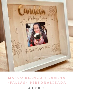
MARCO BLANCO + LÁMINA
«FALLAS» PERSONALIZADA
43,00
€