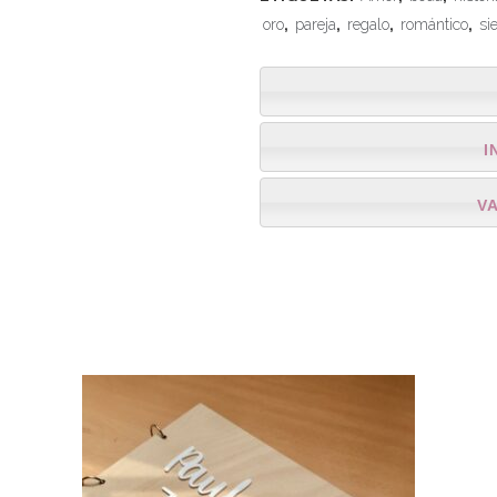
oro
,
pareja
,
regalo
,
romántico
,
si
I
V