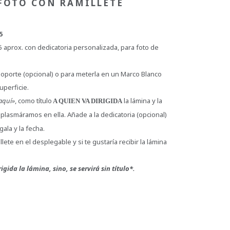
FOTO CON RAMILLETE
5
aprox. con dedicatoria personalizada, para foto de
oporte (opcional) o para meterla en un Marco Blanco
uperficie.
aquí»
, como título
la lámina y la
A QUIEN VA DIRIGIDA
plasmáramos en ella. Añade a la dedicatoria (opcional)
gala y la fecha.
lete en el desplegable y si te gustaría recibir la lámina
gida la lámina, sino, se servirá sin título*.