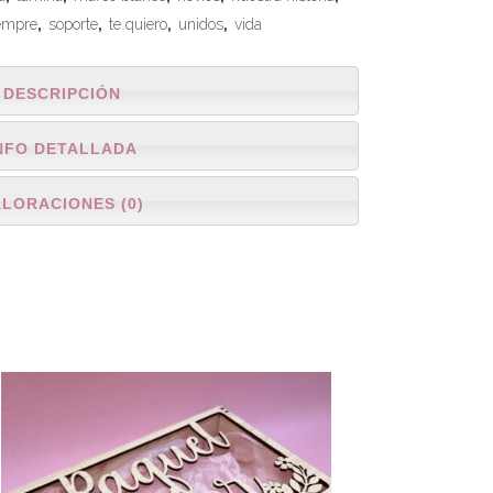
empre
,
soporte
,
te quiero
,
unidos
,
vida
DESCRIPCIÓN
NFO DETALLADA
ALORACIONES (0)