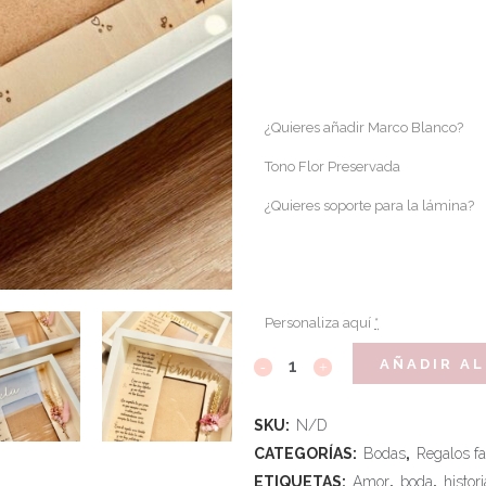
¿Quieres añadir Marco Blanco?
Tono Flor Preservada
¿Quieres soporte para la lámina?
Personaliza aquí
*
AÑADIR AL
SKU:
N/D
CATEGORÍAS:
Bodas
,
Regalos fa
ETIQUETAS:
Amor
,
boda
,
histori