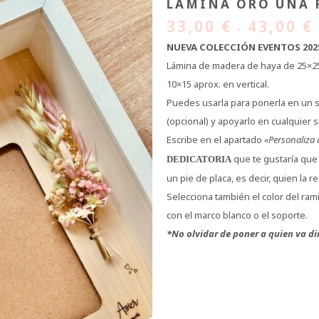
LÁMINA ORO UNA 
33,00
€
43,00
€
–
NUEVA COLECCIÓN EVENTOS 202
Lámina de madera de haya de 25×25 
10×15 aprox. en vertical.
Puedes usarla para ponerla en un s
(opcional) y apoyarlo en cualquier s
Escribe en el apartado
«Personaliza 
que te gustaría que 
DEDICATORIA
un pie de placa, es decir, quien la re
Selecciona también el color del ramil
con el marco blanco o el soporte.
*No olvidar de poner a quien va diri