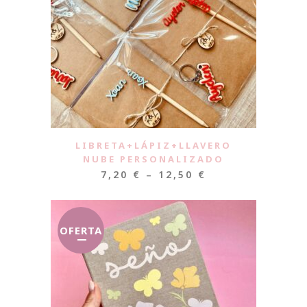
LIBRETA+LÁPIZ+LLAVERO
NUBE PERSONALIZADO
7,20
€
–
12,50
€
OFERTA