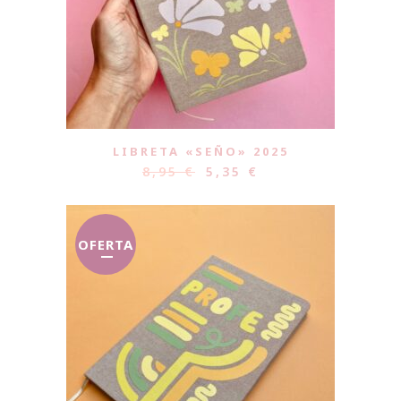
LIBRETA «SEÑO» 2025
8,95
€
5,35
€
OFERTA