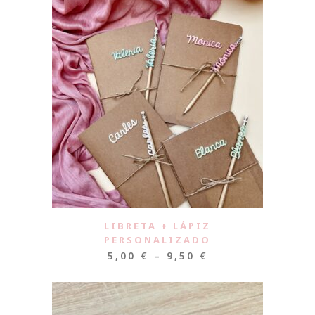
LIBRETA + LÁPIZ
PERSONALIZADO
5,00
€
–
9,50
€