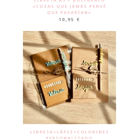
LIBRETA A5 + BOLÍGRAFO
«COSAS QUE JAMÁS PENSÉ
QUE PASARÍAN»
10,95
€
LIBRETA+LÁPIZ+COLORINES
PERSONALIZADO