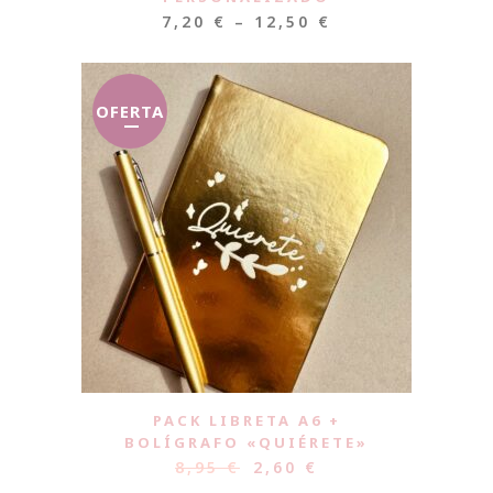
7,20
€
–
12,50
€
OFERTA
PACK LIBRETA A6 +
BOLÍGRAFO «QUIÉRETE»
8,95
€
2,60
€