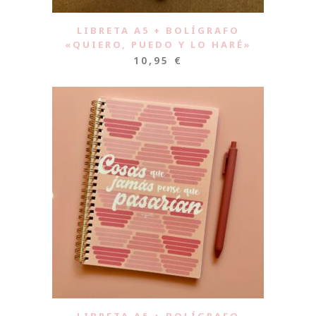
LIBRETA A5 + BOLÍGRAFO
«QUIERO, PUEDO Y LO HARÉ»
10,95
€