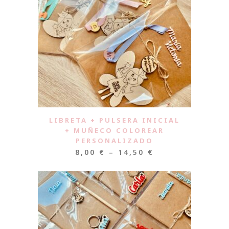
LIBRETA + PULSERA INICIAL
+ MUÑECO COLOREAR
PERSONALIZADO
8,00
€
–
14,50
€