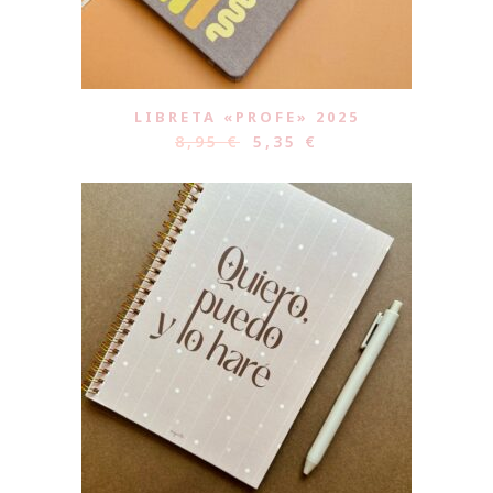
LIBRETA «PROFE» 2025
8,95
€
5,35
€