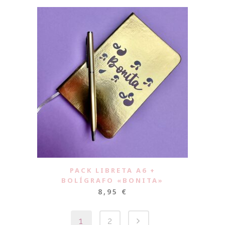
PACK LIBRETA A6 +
BOLÍGRAFO «BONITA»
8,95
€
1
2