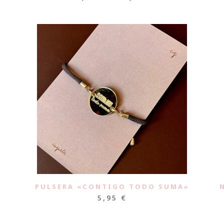
»
PULSERA «CONTIGO TODO SUMA»
5,95
€