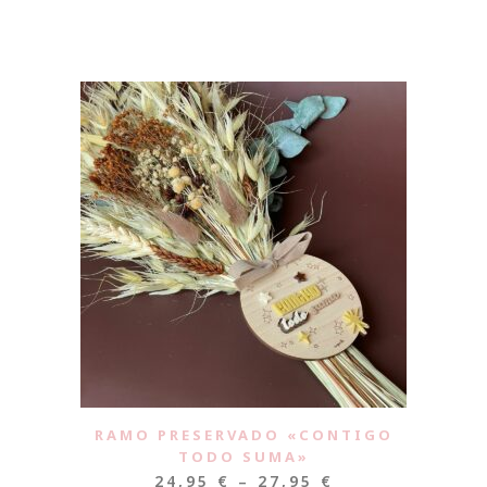
RAMO PRESERVADO «CONTIGO
TODO SUMA»
24,95
€
–
27,95
€