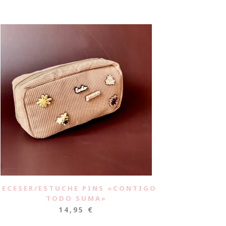
NECESER/ESTUCHE PINS «CONTIGO
TODO SUMA»
14,95
€