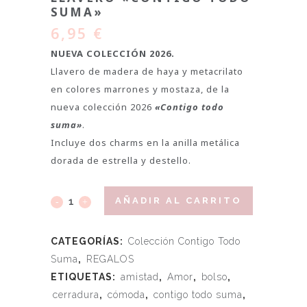
SUMA»
6,95
€
NUEVA COLECCIÓN 2026.
Llavero de madera de haya y metacrilato
en colores marrones y mostaza, de la
nueva colección 2026
«Contigo todo
suma»
.
Incluye dos charms en la anilla metálica
dorada de estrella y destello.
AÑADIR AL CARRITO
CATEGORÍAS:
Colección Contigo Todo
Suma
,
REGALOS
ETIQUETAS:
amistad
,
Amor
,
bolso
,
cerradura
,
cómoda
,
contigo todo suma
,