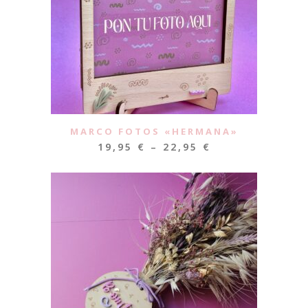
MARCO FOTOS «HERMANA»
19,95
€
–
22,95
€