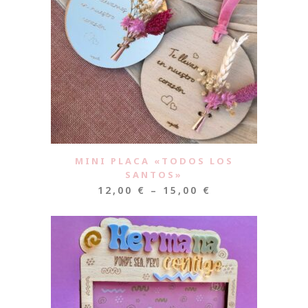
MINI PLACA «TODOS LOS
SANTOS»
12,00
€
–
15,00
€