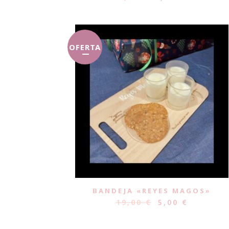
OFERTA
BANDEJA «REYES MAGOS»
19,00
€
5,00
€