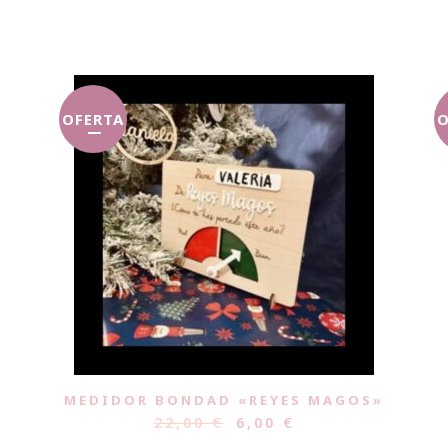
OFERTA
O
MEDIDOR BONDAD «REYES MAGOS»
22,00
€
6,00
€