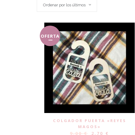
Ordenar por los últimos
OFERTA
COLGADOR PUERTA «REYES
MAGOS»
9,00
€
2,70
€