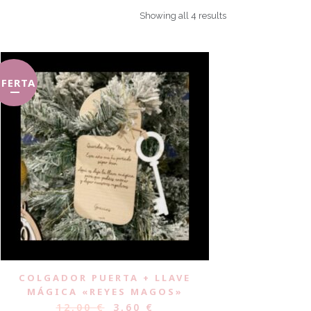
Showing all 4 results
FERTA
COLGADOR PUERTA + LLAVE
MÁGICA «REYES MAGOS»
12,00
€
3,60
€