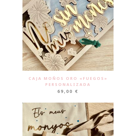
CAJA MOÑOS ORO «FUEGOS»
PERSONALIZADA
69,00
€