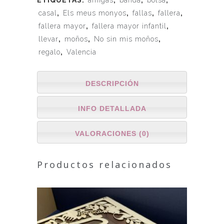
casal
,
Els meus monyos
,
fallas
,
fallera
,
fallera mayor
,
fallera mayor infantil
,
llevar
,
moños
,
No sin mis moños
,
regalo
,
Valencia
DESCRIPCIÓN
INFO DETALLADA
VALORACIONES (0)
Productos relacionados