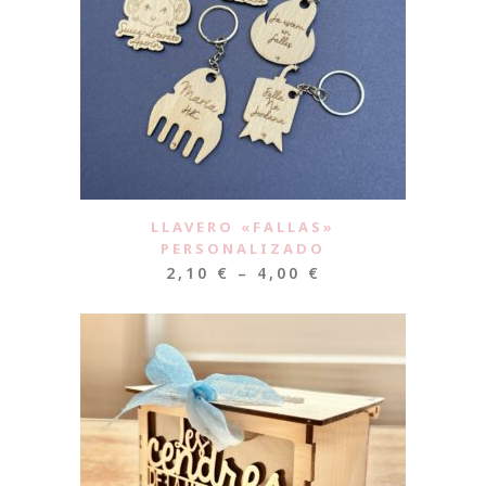
LLAVERO «FALLAS»
PERSONALIZADO
2,10
€
–
4,00
€