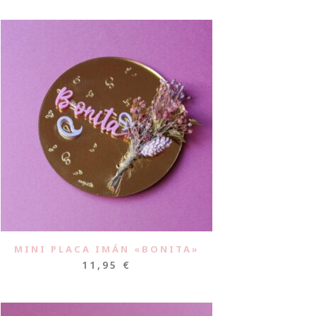
MINI PLACA IMÁN «BONITA»
11,95
€