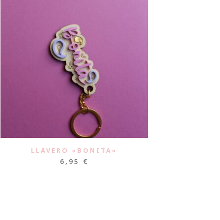
LLAVERO «BONITA»
6,95
€