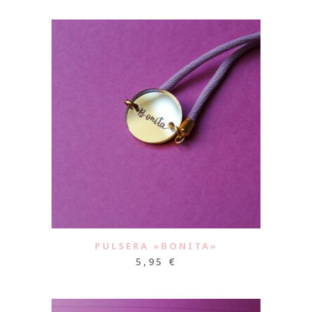
PULSERA «BONITA»
5,95
€