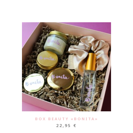
BOX BEAUTY «BONITA»
22,95
€