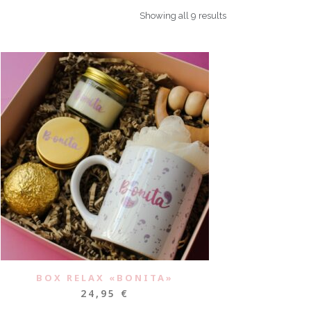
Showing all 9 results
BOX RELAX «BONITA»
24,95
€