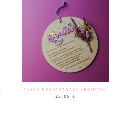
»
PLACA DEDICATORIA «BONITA»
25,95
€