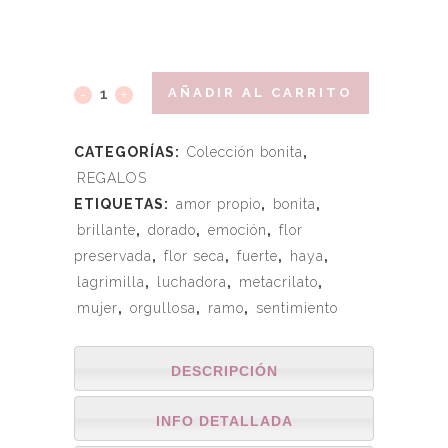
AÑADIR AL CARRITO
CATEGORÍAS:
Colección bonita
,
REGALOS
ETIQUETAS:
amor propio
,
bonita
,
brillante
,
dorado
,
emoción
,
flor
preservada
,
flor seca
,
fuerte
,
haya
,
lagrimilla
,
luchadora
,
metacrilato
,
mujer
,
orgullosa
,
ramo
,
sentimiento
DESCRIPCIÓN
INFO DETALLADA