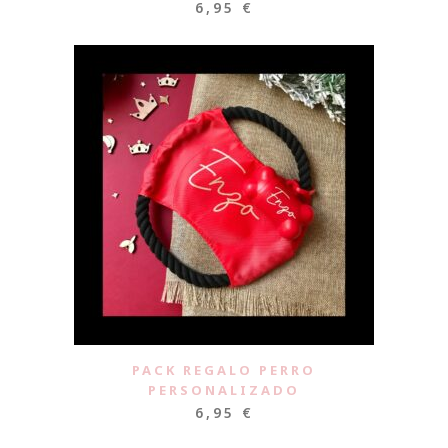
6,95
€
PACK REGALO PERRO
PERSONALIZADO
6,95
€