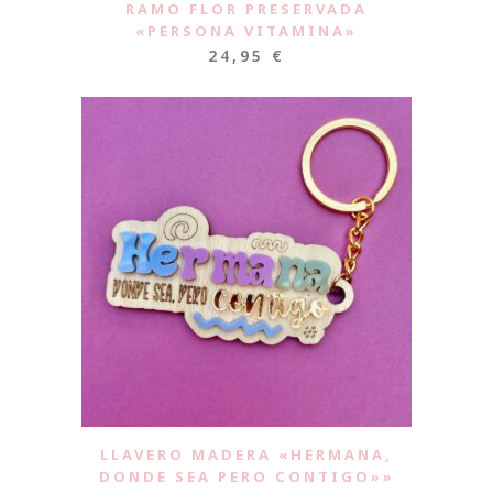
RAMO FLOR PRESERVADA
«PERSONA VITAMINA»
24,95
€
LLAVERO MADERA «HERMANA,
DONDE SEA PERO CONTIGO»»