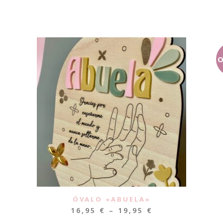
O
ÓVALO «ABUELA»
16,95
€
–
19,95
€