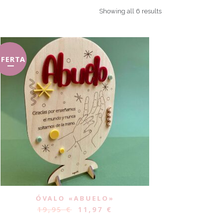
Showing all 6 results
FERTA
ÓVALO «ABUELO»
19,95
€
11,97
€