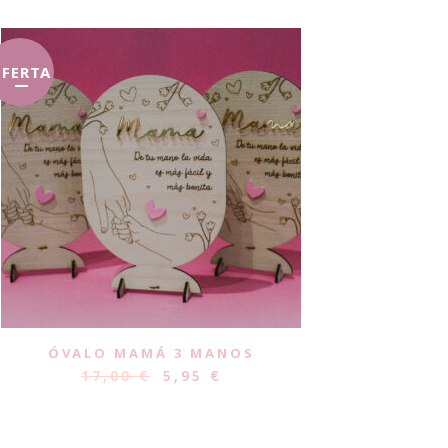
FERTA
ÓVALO MAMÁ 3 MANOS
17,00
€
5,95
€