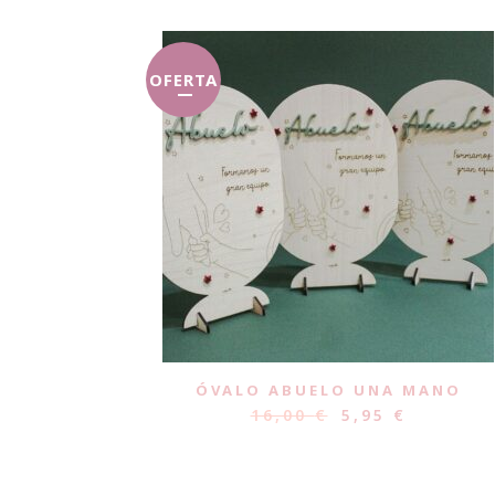
OFERTA
ÓVALO ABUELO UNA MANO
16,00
€
5,95
€