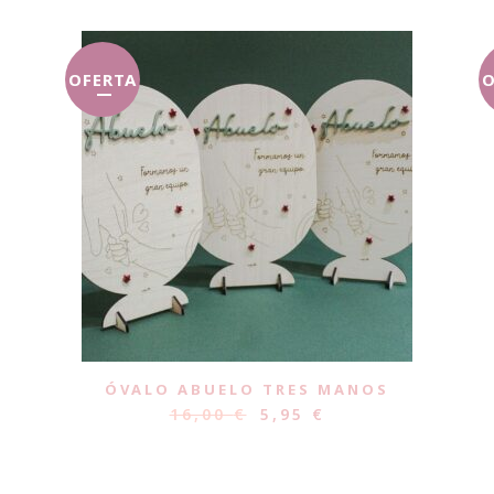
OFERTA
O
ÓVALO ABUELO TRES MANOS
16,00
€
5,95
€