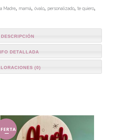
la Madre
,
mamá
,
óvalo
,
personalizado
,
te quiero
,
DESCRIPCIÓN
NFO DETALLADA
ALORACIONES (0)
FERTA