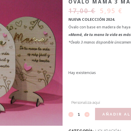
ÓVALO MAMÁ 3 M
17,00
€
5,95
€
NUEVA COLECCIÓN 2024.
Óvalo con base en madera de haya y
«Mamá, de tu mano la vida es más 
*Óvalo 3 manos disponible únicamen
Hay existencias
Personaliza aquí
AÑADIR AL