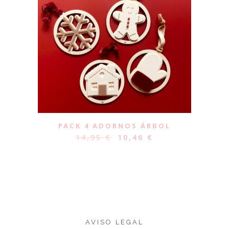
PACK 4 ADORNOS ÁRBOL
14,95
€
10,46
€
AVISO LEGAL