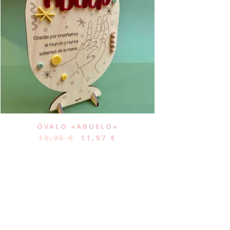
ÓVALO «ABUELO»
19,95
€
11,97
€