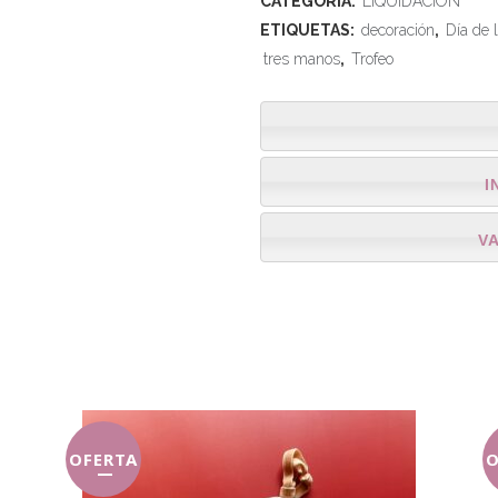
CATEGORÍA:
LIQUIDACIÓN
ETIQUETAS:
decoración
,
Día de 
tres manos
,
Trofeo
I
V
OFERTA
O