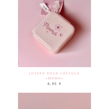
JOYERO ROSA CÁPSULA
«MAMÁ»
6,95
€