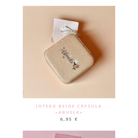
JOYERO BEIGE CÁPSULA
«ABUELA»
6,95
€