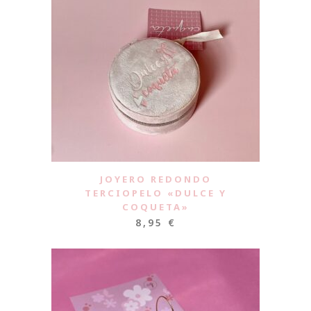
JOYERO REDONDO
TERCIOPELO «DULCE Y
COQUETA»
8,95
€