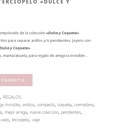
TERCIOPELO «DULCE Y
 empolvado de la colección
«Dulce y Coqueta»
.
ntos para separar anillos y/o pendientes. Joyero con
Dulce y Coqueta»
.
s, mamá/abuela, para regalo de amigo/a invisible…
 CARRITO
,
REGALOS
go invisible
,
anillos
,
compacto
,
coqueta
,
cremallera
,
á
,
mejor amiga
,
nueva colección
,
pendientes
,
lvado
,
terciopelo
,
viaje