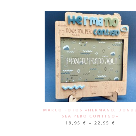
MARCO FOTOS «HERMANO, DOND
SEA PERO CONTIGO»
19,95
€
–
22,95
€