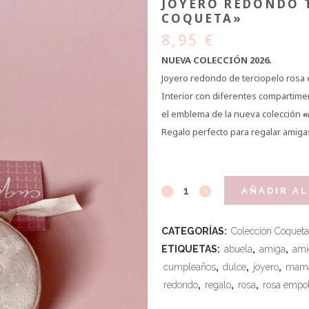
JOYERO REDONDO 
COQUETA»
8,95
€
NUEVA COLECCIÓN 2026.
Joyero redondo de terciopelo rosa
Interior con diferentes compartime
el emblema de la nueva colección
«
Regalo perfecto para regalar amiga
AÑADIR AL
CATEGORÍAS:
Colección Coqueta
ETIQUETAS:
abuela
,
amiga
,
ami
cumpleaños
,
dulce
,
joyero
,
mam
redondo
,
regalo
,
rosa
,
rosa empo