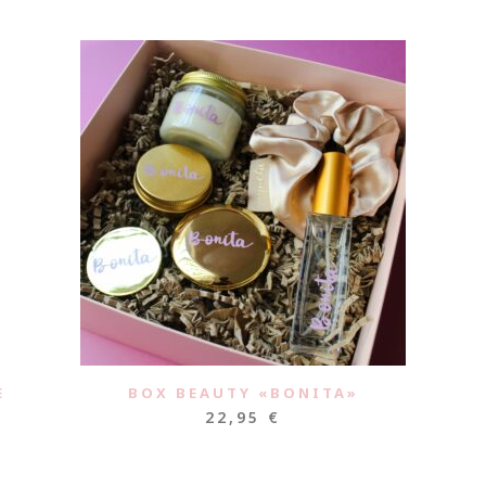
E
BOX BEAUTY «BONITA»
22,95
€