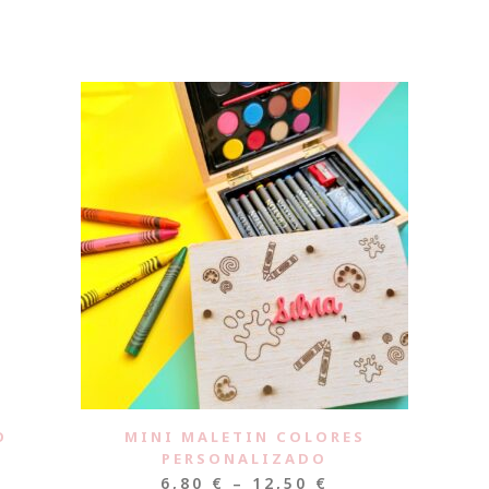
O
MINI MALETIN COLORES
PERSONALIZADO
6,80
€
–
12,50
€