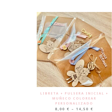
LIBRETA + PULSERA INICIAL +
MUÑECO COLOREAR
PERSONALIZADO
8,00
€
–
14,50
€