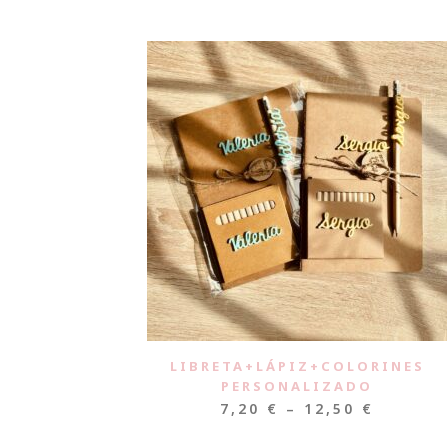
LIBRETA+LÁPIZ+COLORINES
PERSONALIZADO
7,20
€
–
12,50
€