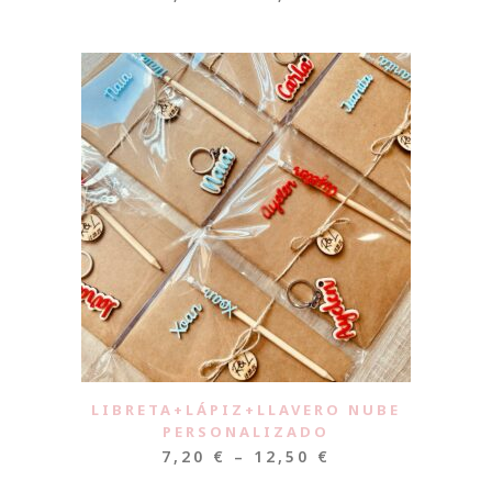
LIBRETA+LÁPIZ+LLAVERO NUBE
PERSONALIZADO
7,20
€
–
12,50
€