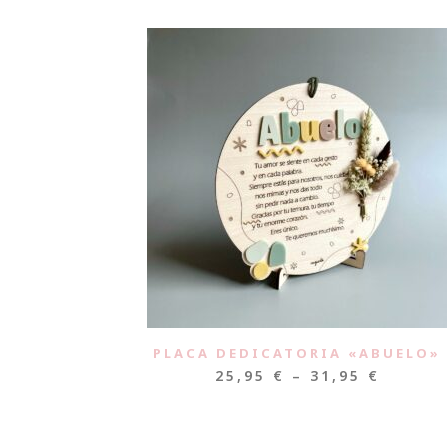
PLACA DEDICATORIA «ABUELO»
25,95
€
–
31,95
€