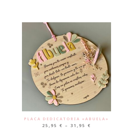
PLACA DEDICATORIA «ABUELA»
25,95
€
–
31,95
€