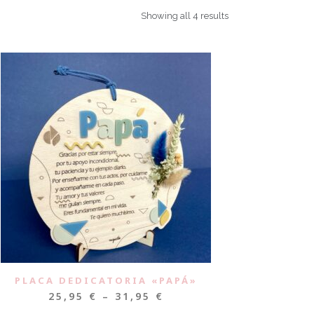
Showing all 4 results
PLACA DEDICATORIA «PAPÁ»
25,95
€
–
31,95
€