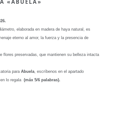
IA «ABUELA»
26.
diámetro, elaborada en madera de haya natural, es
naje eterno al amor, la fuerza y la presencia de
de flores preservadas, que mantienen su belleza intacta
catoria para
Abuela
, escríbenos en el apartado
ien lo regala
(máx 5/6 palabras).