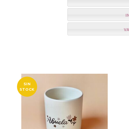
I
V
SIN
STOCK