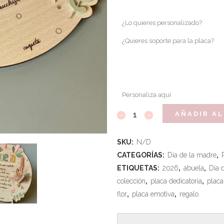
¿Lo quieres personalizado?
¿Quieres soporte para la placa?
Personaliza aquí
AÑADIR AL
SKU:
N/D
CATEGORÍAS:
Día de la madre
,
ETIQUETAS:
2026
,
abuela
,
Día 
colección
,
placa dedicatoria
,
placa
flor
,
placa emotiva
,
regalo