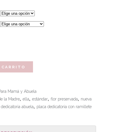
 CARRITO
Para Mamá y Abuela
de la Madre
,
ella
,
estándar
,
flor preservada
,
nueva
 dedicatoria abuela
,
placa dedicatoria con ramillete