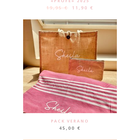
«PROFE» 2025
19,95
€
11,90
€
PACK VERANO
45,00
€