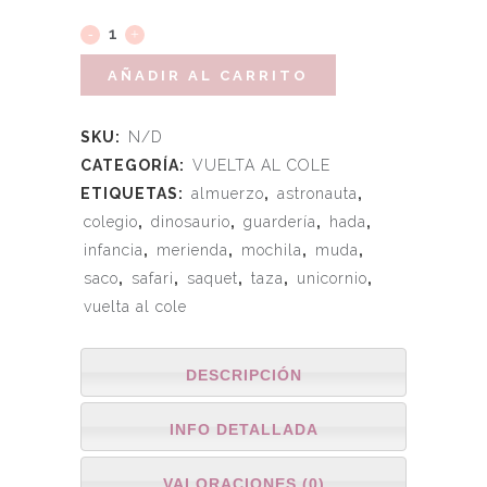
AÑADIR AL CARRITO
SKU:
N/D
CATEGORÍA:
VUELTA AL COLE
ETIQUETAS:
almuerzo
,
astronauta
,
colegio
,
dinosaurio
,
guardería
,
hada
,
infancia
,
merienda
,
mochila
,
muda
,
saco
,
safari
,
saquet
,
taza
,
unicornio
,
vuelta al cole
DESCRIPCIÓN
INFO DETALLADA
VALORACIONES (0)