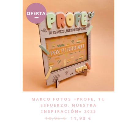
OFERTA
MARCO FOTOS «PROFE, TU
ESFUERZO, NUESTRA
INSPIRACIÓN» 2025
19,95
€
11,90
€