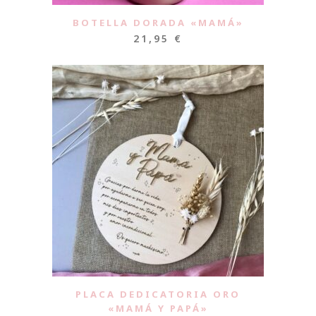
BOTELLA DORADA «MAMÁ»
21,95
€
PLACA DEDICATORIA ORO
«MAMÁ Y PAPÁ»