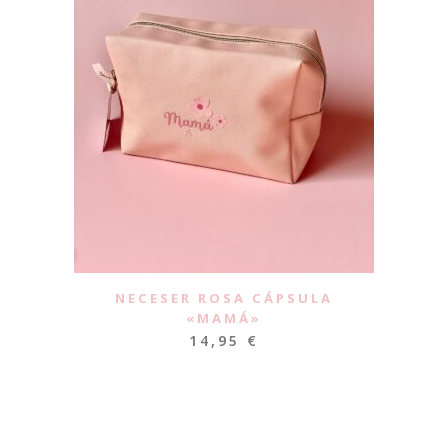
NECESER ROSA CÁPSULA
«MAMÁ»
14,95
€