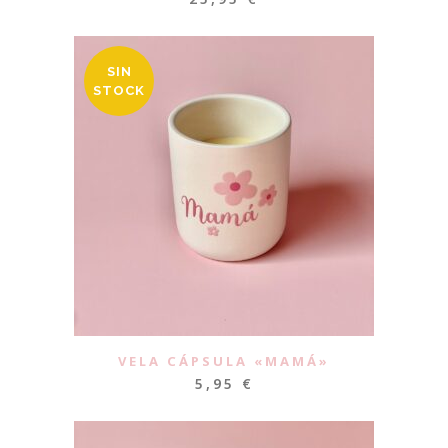
SIN
STOCK
VELA CÁPSULA «MAMÁ»
5,95
€