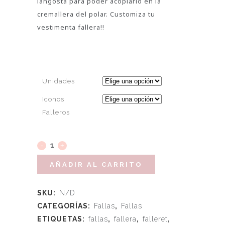
langosta para poder acoplarlo en la
cremallera del polar. Customiza tu
vestimenta fallera!!
Unidades
Iconos
Falleros
AÑADIR AL CARRITO
SKU:
N/D
CATEGORÍAS:
Fallas
,
Fallas
ETIQUETAS:
fallas
,
fallera
,
falleret
,