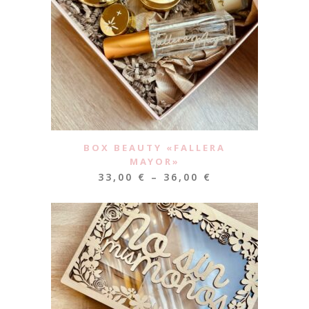
BOX BEAUTY «FALLERA
MAYOR»
33,00
€
–
36,00
€