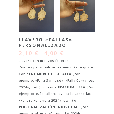
LLAVERO «FALLAS»
PERSONALIZADO
2,10
€
4,00
€
–
Llavero con motivos falleros.
Puedes personalizarlo como más te guste:
Con el
NOMBRE DE TU FALLA
(Por
ejemplo: «Falla San José», «Falla Cervantes
2024»,… etc), con una
FRASE FALLERA
(Por
ejemplo: «Sóc Faller», «Visca la Cassalla»,
«Fallera Follonera 2024», etc…) o
PERSONALIZACIÓN INDIVIDUAL
(Por
ejemplo: «Luis», «Carmen FM 2024»,