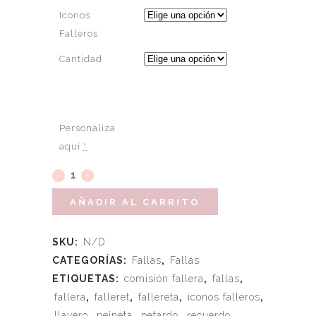
Iconos
Falleros
Cantidad
Personaliza
aquí
*
AÑADIR AL CARRITO
SKU:
N/D
CATEGORÍAS:
Fallas
,
Fallas
ETIQUETAS:
comisión fallera
,
fallas
,
fallera
,
falleret
,
fallereta
,
iconos falleros
,
llavero
,
peineta
,
petardo
,
recuerdo
,