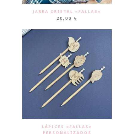
JARRA CRISTAL «FALLAS»
20,00
€
LÁPICES «FALLAS»
PERSONALIZADOS