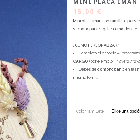
MINI PLACA IMÁN
15,00
€
Mini placa imán con ramillete person
sector o para regalar como detalle.
¿CÓMO PERSONALIZAR?
Completa el espacio
«Personaliza
CARGO
(por ejemplo:
«Fallera Mayor
Debes de
comprobar
bien las m
misma forma.
Color ramillete