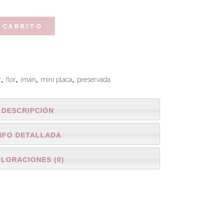
 CARRITO
r
,
flor
,
imán
,
mini placa
,
preservada
DESCRIPCIÓN
NFO DETALLADA
ALORACIONES (0)