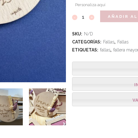
Personaliza aquí
AÑADIR AL
SKU:
N/D
CATEGORÍAS:
Fallas
,
Fallas
ETIQUETAS:
fallas
,
fallera mayo
I
V