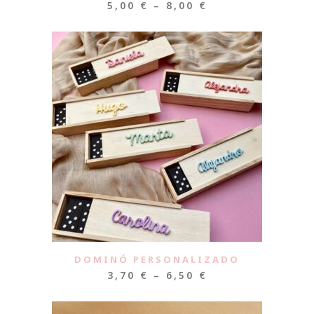
5,00
€
–
8,00
€
DOMINÓ PERSONALIZADO
3,70
€
–
6,50
€