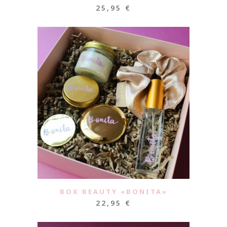
25,95
€
BOX BEAUTY «BONITA»
22,95
€