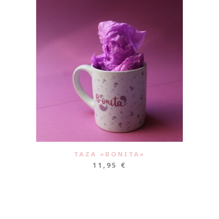
TAZA «BONITA»
11,95
€