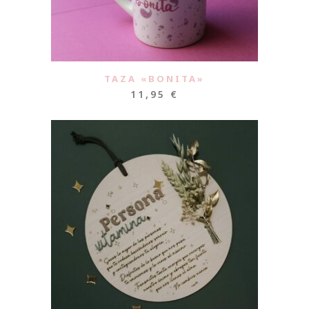
TAZA «BONITA»
11,95
€