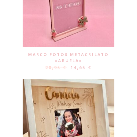
MARCO FOTOS METACRILATO
«ABUELA»
20,95
€
14,65
€