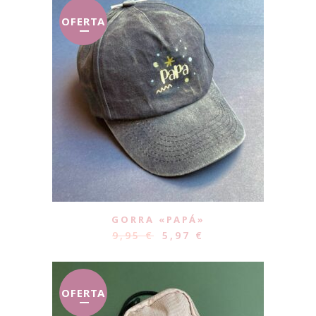
OFERTA
GORRA «PAPÁ»
9,95
€
5,97
€
OFERTA