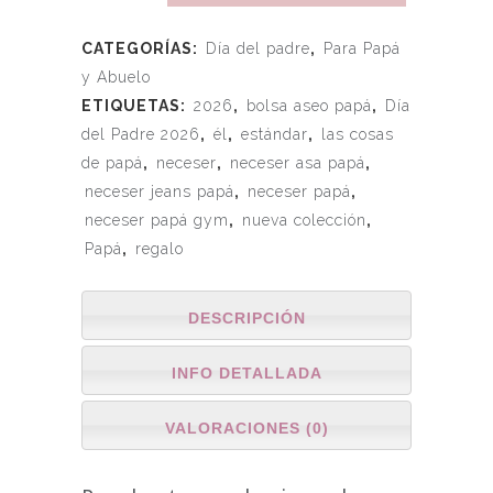
CATEGORÍAS:
Día del padre
,
Para Papá
y Abuelo
ETIQUETAS:
2026
,
bolsa aseo papá
,
Día
del Padre 2026
,
él
,
estándar
,
las cosas
de papá
,
neceser
,
neceser asa papá
,
neceser jeans papá
,
neceser papá
,
neceser papá gym
,
nueva colección
,
Papá
,
regalo
DESCRIPCIÓN
INFO DETALLADA
VALORACIONES (0)