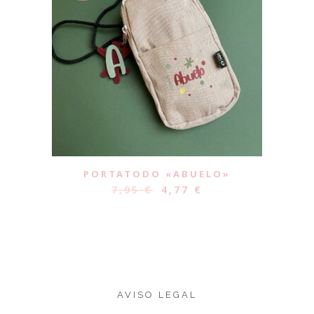
PORTATODO «ABUELO»
7,95
€
4,77
€
AVISO LEGAL