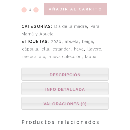
AÑADIR AL CARRITO
CATEGORÍAS:
Día de la madre
,
Para
Mamá y Abuela
ETIQUETAS:
2026
,
abuela
,
beige
,
cápsula
,
ella
,
estándar
,
haya
,
llavero
,
metacrilato
,
nueva colección
,
taupe
DESCRIPCIÓN
INFO DETALLADA
VALORACIONES (0)
Productos relacionados