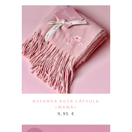
BUFANDA ROSA CÁPSULA
«MAMÁ»
9,95
€