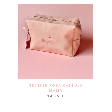
NECESER ROSA CÁPSULA
«MAMÁ»
14,95
€