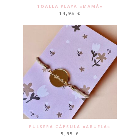
TOALLA PLAYA «MAMÁ»
14,95
€
PULSERA CÁPSULA «ABUELA»
5,95
€